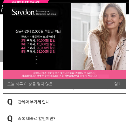
ALL
여성속옷
섹시란제리
여성잠옷&가운
빅사이즈여
MENU
FAQ
오늘 하루 이 창을 열지 않음
닫기
검색
관세와 부가세 안내
중복 배송료 할인이란?