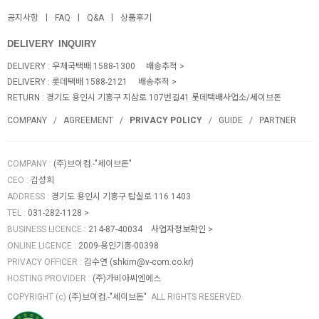
공지사항
FAQ
Q&A
상품후기
DELIVERY INQUIRY
DELIVERY : 우체국택배 1588-1300
배송추적
DELIVERY : 롯데택배 1588-2121
배송추적
RETURN :
경기도 용인시 기흥구 지삼로 107번길41 롯데택배사업소/세이브돈
COMPANY
AGREEMENT
PRIVACY POLICY
GUIDE
PARTNER
COMPANY
:
(주)브이컴.-"세이브돈"
CEO
:
김성희
ADDRESS
:
경기도 용인시 기흥구 탑실로 116 1403
TEL
:
031-282-1128
BUSINESS LICENCE
:
214-87-40034
사업자정보확인
ONLINE LICENCE
:
2009-용인기흥-00398
PRIVACY OFFICER
:
김수연 (
shkim@v-com.co.kr
)
HOSTING PROVIDER
:
(주)가비아씨엔에스
COPYRIGHT (c)
(주)브이컴.-"세이브돈"
ALL RIGHTS RESERVED.