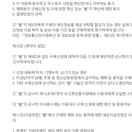
4. 이 약관에 동의하고 위 3.호의 사항을 확인하거나 거부하는 표시
5. 재화등의 구매신청 및 이에 관한 확인 또는 “몰”의 확인에 대한 동의
6. 결제방법의 선택
② “몰”이 제3자에게 구매자 개인정보를 제공·위탁할 필요가 있는 경우 실제 
인정보 이용 목적 및 보유·이용 기간 등을 구매자에게 명시하여야 합니다.
다만 「정보통신망이용촉진 및 정보보호 등에 관한 법률」 제25조 제1항에 의
제10조 (계약의 성립)
① “몰”은 제9조와 같은 구매신청에 대하여 다음 각 호에 해당하면 승낙하지
고지하여야 합니다.
1. 신청 내용에 허위, 기재누락, 오기가 있는 경우
2. 미성년자가 담배, 주류 등 청소년보호법에서 금지하는 재화 및 용역을 구
3. 기타 구매신청에 승낙하는 것이 “몰” 기술상 현저히 지장이 있다고 판단하
② “몰”의 승낙이 제12조제1항의 수신확인통지형태로 이용자에게 도달한 시
③ “몰”의 승낙의 의사표시에는 이용자의 구매 신청에 대한 확인 및 판매가능 
제11조(지급방법) “몰”에서 구매한 재화 또는 용역에 대한 대금지급방법은 다
다.
1. 폰뱅킹, 인터넷뱅킹, 메일 뱅킹 등의 각종 계좌이체