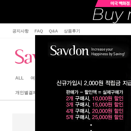
공지사항
FAQ
Q&A
상품후기
ALL
여성속옷
섹시란제리
여성잠옷&가운
빅사
개인별결제상품
*인기 수입상품