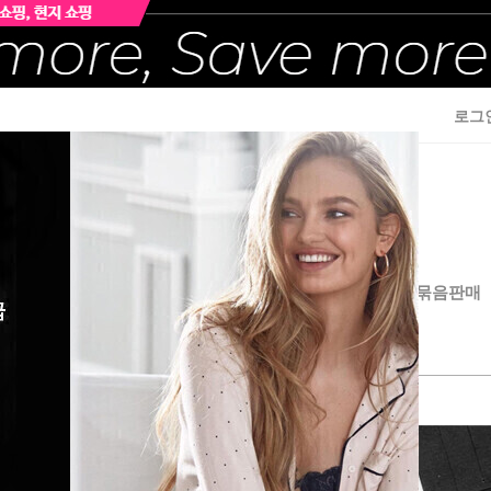
로그
이즈여성속옷
빅사이즈섹시란제리& 잠옷가운
남/여 묶음판매