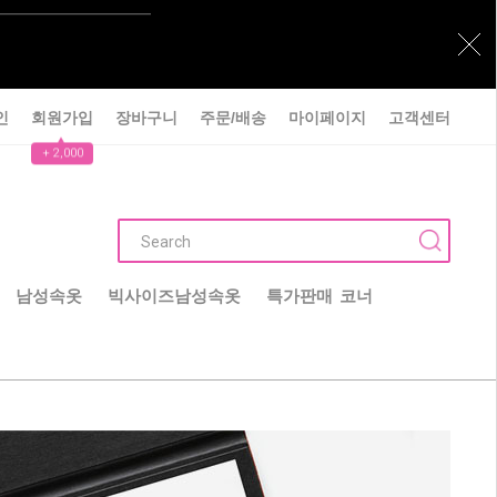
인
회원가입
장바구니
주문/배송
마이페이지
고객센터
▲
+ 2,000
남성속옷
빅사이즈남성속옷
특가판매 코너