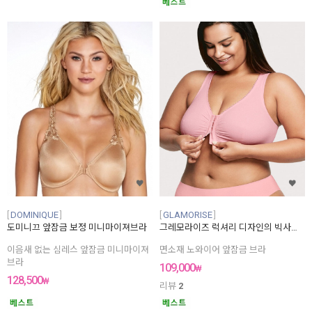
DOMINIQUE
GLAMORISE
도미니끄 앞잠금 보정 미니마이져브라
그레모라이즈 럭셔리 디자인의 빅사이즈 면소재 앞잠금브라
이음새 없는 심레스 앞잠금 미니마이져
면소재 노와이어 앞잠금 브라
브라
109,000
₩
128,500
₩
리뷰
2