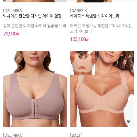
54D(125E)
54E(125F)
DELIMIRA
CAREFIX
54F(125G)
빅사이즈 편안한 디자인 와이어 앞잠금 브라
캐어픽스 특별한 노와이어브라
54G(125H)
54H(125I)
등이 편안한 디자인 와이어 앞잠금 브라
어깨끈 조정가능 특별한 주머니가 있는
54I(125J)
노와이어브라
79,900
₩
56A(130A~B)
123,100
₩
56B(130C)
56C(130D)
56D(130E)
56E(130F)
56F(130G)
56G(130H)
56H(130I)
56I(130J)
58A(135A~B)
DELIMIRA
BALI