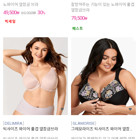
노와이어 앞잠금 브라
잘받쳐주는 기능이 있는 노와이어 풀컵
앞잠금브라
49,500
30
₩
69,900
₩
%
79,500
₩
DELIMIRA
GLAMORISE
빅사이즈 와이어 풀컵 앞잠금브라
그레모라이즈 빅사이즈 와이어 앞잠금 브라
빅사이즈 와이어 풀컵 앞잠금브라
와이어가 불편하지 않고 어깨 편한 앞잠