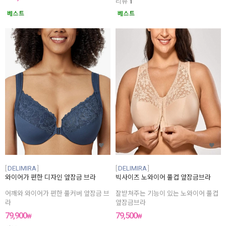
리뷰
1
DELIMIRA
DELIMIRA
와이어가 편한 디자인 앞잠금 브라
빅사이즈 노와이어 풀컵 앞잠금브라
어깨와 와이어가 편한 풀커버 앞잠금 브
잘받쳐주는 기능이 있는 노와이어 풀컵
라
앞잠금브라
79,900
79,500
₩
₩