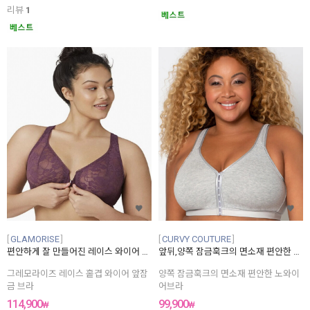
리뷰
1
GLAMORISE
CURVY COUTURE
편안하게 잘 만들어진 레이스 와이어 앞잠금 브라
앞뒤,양쪽 잠금훅크의 면소재 편안한 노와이어브라
그레모라이즈 레이스 홑겹 와이어 앞잠
양쪽 잠금훅크의 면소재 편안한 노와이
금 브라
어브라
114,900
99,900
₩
₩