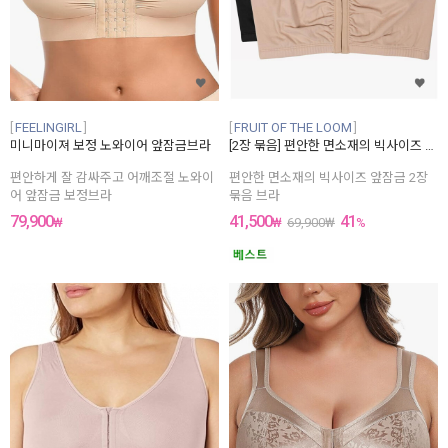
38D(85E)
38E(85F)
38F(85G)
38G(85H)
38H(85I)
38I(85J)
40AA(90A)
FEELINGIRL
FRUIT OF THE LOOM
40A(90B)
미니마이져 보정 노와이어 앞잠금브라
[2장 묶음] 편안한 면소재의 빅사이즈 앞잠금 2장묶음 브라
40B(90C)
40C(90D)
편안하게 잘 감싸주고 어깨조절 노와이
편안한 면소재의 빅사이즈 앞잠금 2장
40D(90E)
어 앞잠금 보정브라
묶음 브라
40E(90F)
79,900
41,500
41
40F(90G)
₩
₩
69,900
₩
%
40G(90H)
40H(90I)
40I(90J)
42AA(95A)
42A(95B)
42B(95C)
42C(95D)
42D(95E)
42E(95F)
42F(95G)
42G(95H)
42H(95I)