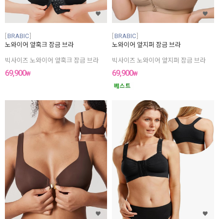
48F(110G)
48G(110H)
48H(110I)
48I(110J)
BRABIC
BRABIC
50A(115B)
노와이어 앞훅크 잠금 브라
노와이어 앞지퍼 잠금 브라
50B(115C)
50C(115D)
빅사이즈 노와이어 앞훅크 잠금 브라
빅사이즈 노와이어 앞지퍼 잠금 브라
50D(115E)
69,900
69,900
₩
₩
50E(115F)
50F(115G)
50G(115H)
50H(115I)
50I(115J)
52A(120A~B)
52B(120C)
52C(120D)
52D(120E)
52E(120F)
52F(120G)
52G(120H)
52H(120I)
52I(120J)
54A(125A~B)
54B(125C)
54C(125D)