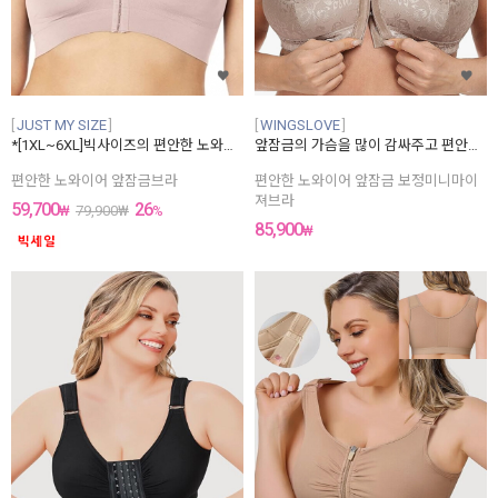
42I(95J)
44AA(100A)
44A(100B)
44B(100C)
44C(100D)
44D(100E)
JUST MY SIZE
WINGSLOVE
44E(100F)
*[1XL~6XL]빅사이즈의 편안한 노와이어 앞잠금브라
앞잠금의 가슴을 많이 감싸주고 편안한 노와이어 보정미니마이져브라
44F(100G)
44G(100H)
편안한 노와이어 앞잠금브라
편안한 노와이어 앞잠금 보정미니마이
44H(100I)
져브라
44I(100J)
59,700
26
₩
79,900
₩
%
46A(105B)
85,900
₩
46B(105C)
46C(105D)
46D(105E)
46E(105F)
46F(105G)
46G(105H)
46H(105I)
46I(105J)
48A(110B)
48B(110C)
48C(110D)
48D(110E)
48E(110F)