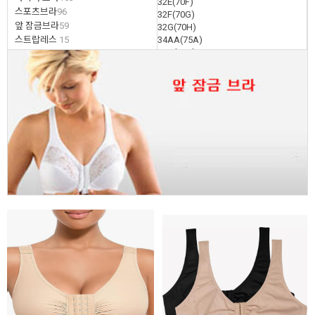
32E(70F)
스포츠브라
96
32F(70G)
앞 잠금브라
59
32G(70H)
스트랍레스
15
34AA(75A)
34A(75B)
브라/ 팬티 세트
50
34B(75C)
팬티
66
34C(75D)
보정속옷
56
34D(75E)
잠옷/라운지 웨어/가운(로브)
47
34E(75F)
운동복
5
34F(75G)
34G(75H)
36AA(80A)
36A(80B)
36B(80C)
36C(80D)
36D(80E)
36E(80F)
36F(80G)
36G(80H)
36H(80I)
36I(80J)
38AA(85A)
38A(85B)
38B(85C)
38C(85D)