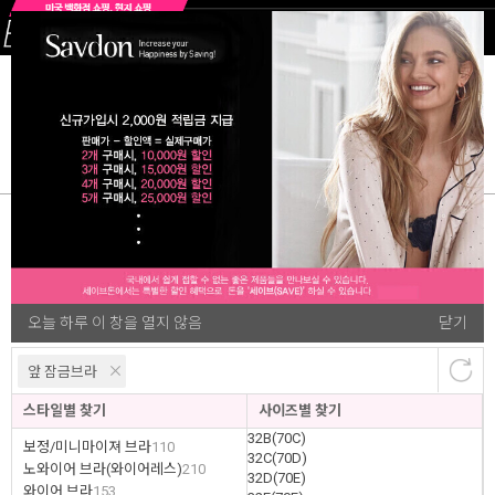
여성잠옷&가운
빅사이즈여성속옷
빅사이즈섹시란제리& 
59
오늘 하루 이 창을 열지 않음
닫기
랭킹순
개
앞 잠금브라
스타일별 찾기
사이즈별 찾기
32B(70C)
보정/미니마이져 브라
110
32C(70D)
노와이어 브라(와이어레스)
210
32D(70E)
와이어 브라
153