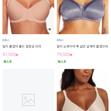
BALI
BALI
발리 풀컵의 몰드 앞잠금 브라
발리 노와이어 폭 넓은 날개의 홑겹브라
91,500
79,500
₩
₩