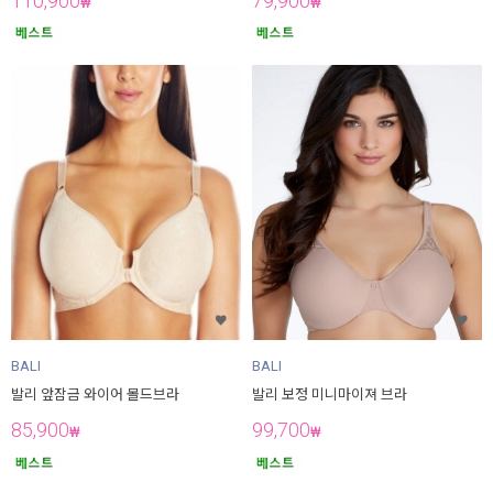
110,900
79,900
₩
₩
BALI
BALI
발리 앞잠금 와이어 몰드브라
발리 보정 미니마이져 브라
85,900
99,700
₩
₩