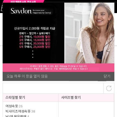
ALL
여성속옷
섹시란제리
여성잠옷&가운
빅사이즈여
'
BALI
'
검색결과
40
오늘 하루 이 창을 열지 않음
닫기
랭킹순
개
스타일별 찾기
사이즈별 찾기
여성속옷
26
빅사이즈여성속옷
38
남/여 묶음판매
4