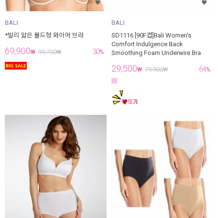
BALI
BALI
*발리 얇은 몰드형 와이어 브라
SD1116 [90F컵]Bali Women's
Comfort Indulgence Back
69,900
30
₩
99,700
₩
%
Smoothing Foam Underwire Bra
29,500
64
₩
79,900
₩
%