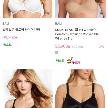
BALI
BALI
발리 얇은 몰드형 와이어 브라
SD09213[ 95F컵]Bali Women's
Comfort Revolution Convertible
99,700
₩
Wirefree Bra
25,900
57
₩
59,900
₩
%