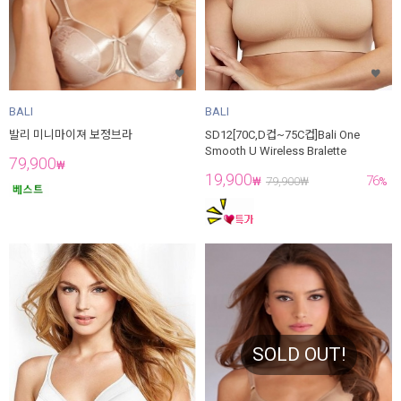
BALI
BALI
발리 미니마이져 보정브라
SD12[70C,D컵~75C컵]Bali One
Smooth U Wireless Bralette
79,900
₩
19,900
76
₩
79,900
₩
%
SOLD OUT!