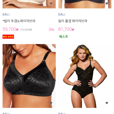
BALI
BALI
*발리 두겹노와이어브라
발리 홑겹 와이어브라
59,700
81,700
26
₩
79,900
₩
%
₩
BALI
BALI