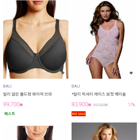
BALI
BALI
발리 얇은 몰드형 와이어 브라
*발리 럭셔리 레이스 보정 캐미솔
99,700
83,900
17
₩
₩
99,900
₩
%