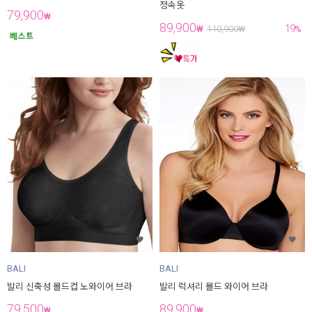
정속옷
79,900
₩
89,900
19
₩
110,900
₩
%
BALI
BALI
발리 신축성 몰드컵 노와이어 브라
발리 럭셔리 몰드 와이어 브라
79,500
89,900
₩
₩